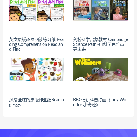
英文原版趣味阅读练习纸 Rea
剑桥科学启蒙教材 Cambridge
ding Comprehension Read an
Science Path~用科学思维点
d Find
亮未来
风靡全球的原版作业纸Readin
BBC低幼科普动画《Tiny Wo
g Eggs
nders小奇迹》