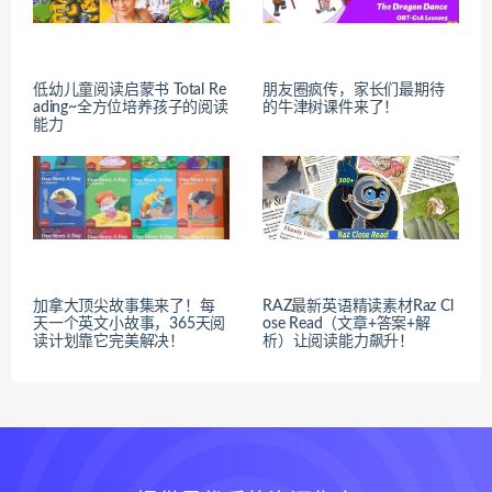
低幼儿童阅读启蒙书 Total Re
朋友圈疯传，家长们最期待
ading~全方位培养孩子的阅读
的牛津树课件​来了！
能力
加拿大顶尖故事集来了！每
RAZ最新英语精读素材Raz Cl
天一个英文小故事，365天阅
ose Read（文章+答案+解
读计划靠它完美解决！
析）让阅读能力飙升！