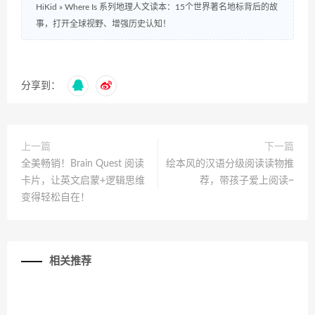
HiKid
»
Where Is 系列地理人文读本：15个世界著名地标背后的故
事，打开全球视野、增强历史认知！
分享到：
上一篇
下一篇
全美畅销！Brain Quest 阅读
绘本风的汉语分级阅读读物推
卡片，让英文启蒙+逻辑思维
荐，带孩子爱上阅读~
变得轻松自在！
相关推荐