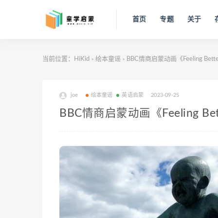
首页
专题
关于
当前位置：
HiKid
绘本童谣
BBC情商启蒙动画《Feeling B
>
>
joe
绘本童谣
英语启蒙
2023-09-25
BBC情商启蒙动画《Feeling 