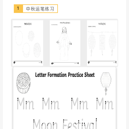
1
中秋运笔练习