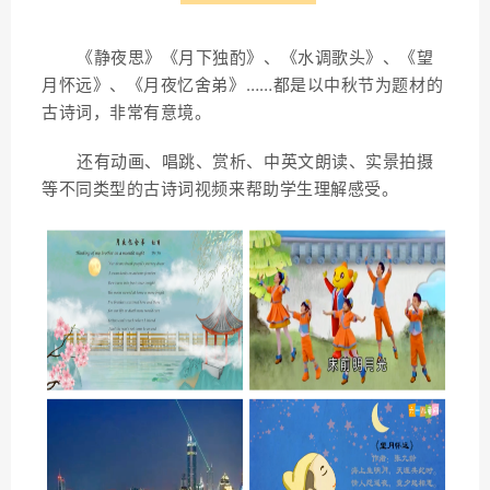
《静夜思》《月下独酌》
、
《水调歌头》
、
《望
月怀远》
、
《月夜忆舍弟》……都是
以中秋节为题材的
古诗词
，非常有意境。
还有动画
、
唱跳
、
赏析
、
中英文朗读
、
实景拍摄
等不同类型的古诗词视频来帮助学生理解感受。