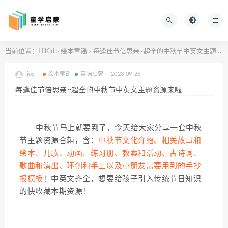
当前位置：
HiKid
绘本童谣
每逢佳节倍思亲~超全的中秋节中英文主题资源来啦
>
>
joe
绘本童谣
英语启蒙
2023-09-26
每逢佳节倍思亲~超全的中秋节中英文主题资源来啦
中秋节马上就要到了，
今天给大家分享一套中秋
节主题资源合辑，含：
中秋节文化介绍、相关故事和
绘本、儿歌、动画、练习册、教案和活动、古诗词、
歌曲和演出、环创和手工以及小朋友需要用到的手抄
报模板
！中英文齐全，
想要给孩子引入传统节日知识
的快收藏本期资源！