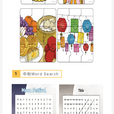
5
中秋Word Search