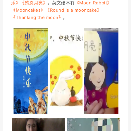
乐》《感恩月亮》
，英文绘本有
《Moon Rabbit》
《Mooncakes》《Round is a mooncake》
《Thanking the moon》
。