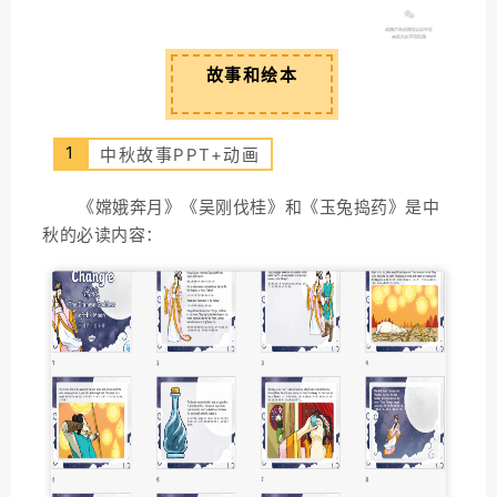
02
故事和绘本
1
中秋故事PPT+动画
《嫦娥奔月》《吴刚伐桂》和《玉兔捣药》是中
秋的必读内容：