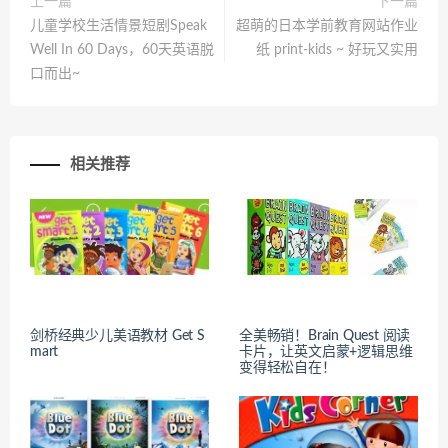
上一篇
下一篇
儿童学校生活情景短剧Speak
超萌的日本学前教育网站作业
Well In 60 Days，60天英语脱
纸 print-kids ~ 好玩又实用
口而出~
相关推荐
剑桥经典少儿美语教材 Get S
全美畅销！Brain Quest 阅读
mart
卡片，让英文启蒙+逻辑思维
变得轻松自在！