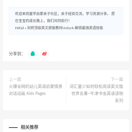
欢迎来到童学启蒙亲子社区，亲子经验交流，学习资源分享。 愿
在宝宝的成长路上，我们共同前行！
HiKid
»
剑桥顶级英文原版教材Unlock-解锁最强英语技能
分享到：
上一篇
下一篇
火爆全网的幼儿英语启蒙情景
词汇量少如何轻松阅读英文版
对话动画 Kids Pages
世界名著~牛津书虫英语读物
系列
相关推荐