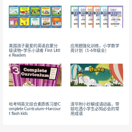
美国孩子最爱的英语启蒙分
应用题强化训练，小学数学
级读物~学乐小读者 First Littl
周计划（1-6年级全）
e Readers
哈考特英文综合素质练习册C
清华附小妙解成语动画，带
omplete Curriculum~Harcour
娃吃透小学生必知必会的常
t flash kids
用成语