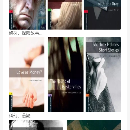
侦探、探险故事…
科幻、悬疑…