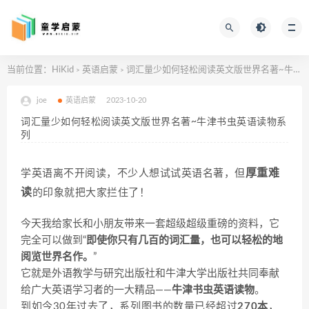
当前位置：
HiKid
英语启蒙
词汇量少如何轻松阅读英文版世界名著~牛津书虫英语读物系列
>
>
joe
英语启蒙
2023-10-20
词汇量少如何轻松阅读英文版世界名著~牛津书虫英语读物系
列
厚重难
学英语离不开阅读，不少人想试试英语名著，但
读
的印象就把大家拦住了！
今天我给家长和小朋友带来一套超级超级重磅的资料，它
完全可以做到“
即使你只有几百的词汇量，也可以轻松的地
阅览世界名作。
”
它就是外语教学与研究出版社和牛津大学出版社共同奉献
给广大英语学习者的一大精品——
牛津书虫英语读物
。
到如今30年过去了，系列图书的数量已经超过
270本
，