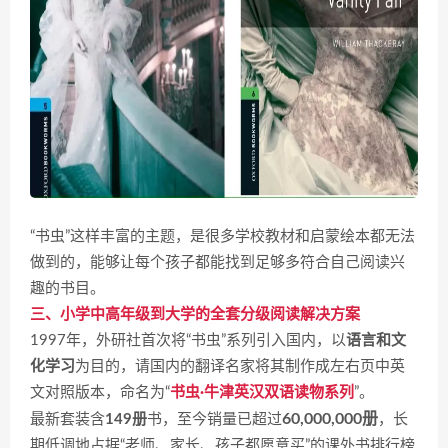
“书虫”这样丰富的主题，是很多学校教材和启蒙绘本都无法
做到的，能够让每个孩子都能找到足够多符合自己阅读兴
趣的书目。
三、小学中高年级到大学的全套分级阅读解决方案
1997年，外研社首次将“书虫”系列引入国内，以
语言和文
化学习
为目的，请国内的翻译名家将其制作成左右页中英
文对照版本，命名为“
书虫·牛津英汉双语读物系列
”。
60,000,000册
最新套装含
149册
书，至今销量已超过
，长
期低调地占据“老师、家长、孩子都愿意买”的课外书排行榜