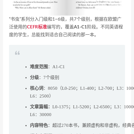
“书虫”系列分入门级和1~6级，共7个级别，根据在欧盟广
泛使用的
CEFR标准
编写的，覆盖
A1-C1
阶段。不同英语程
度的学生，总能找到适合自己阅读的那一本。
难度范围
：A1-C1
分级
：7个级别
核心词
：8050（L0-250；L1-400；L2-700；L3：100
L6：2500）
文章篇幅：
L0-1375；L1-5200；L2-6500；L3：1000
L6：30000
内容特色
：超过270本书，兼顾虚构和非虚构，经典