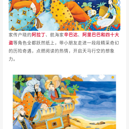
家传户晓的
阿拉丁
、航海家
辛巴达
、
阿里巴巴和四十大
盗
等角色全都跃然纸上，带小朋友走进一段段精采奇幻
的历险奇遇，点燃阅读的热情，开启天马行空的想象
力。