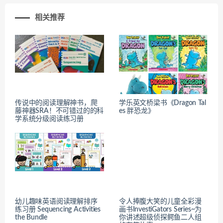
相关推荐
传说中的阅读理解神书，爬
学乐英文桥梁书《Dragon Tal
藤神器SRA！不可错过的的科
es 胖恐龙》
学系统分级阅读练习册
幼儿趣味英语阅读理解排序
令人捧腹大笑的儿童全彩漫
练习册 Sequencing Activities
画书InvestiGators Series~为
the Bundle
你讲述超级侦探鳄鱼二人组