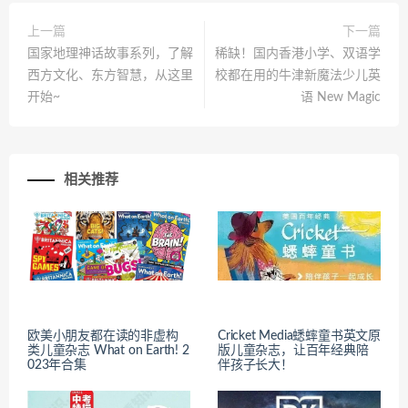
上一篇
下一篇
国家地理神话故事系列，了解
稀缺！国内香港小学、双语学
西方文化、东方智慧，从这里
校都在用的牛津新魔法少儿英
开始~
语 New Magic
相关推荐
欧美小朋友都在读的非虚构
Cricket Media蟋蟀童书英文原
类儿童杂志 What on Earth! 2
版儿童杂志，让百年经典陪
023年合集
伴孩子长大！