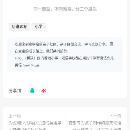
同一题型，不同难易，分三个层次
听说读写
小学
欢迎来到童学启蒙亲子社区，亲子经验交流，学习资源分享。 愿
在宝宝的成长路上，我们共同前行！
HiKid
»
稀缺！国内香港小学、双语学校都在用的牛津新魔法少儿
英语 New Magic
分享到：
上一篇
下一篇
为亚洲少儿精心打造的英语学
首部专为孩子制作的爆笑论语
习杂志-ABC互动英语
动画课来了，让古文不再难