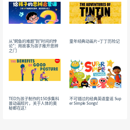
从“鳄鱼的难题”到“时间的悖
童年经典动画片~丁丁历险记
论”：用故事为孩子推开思辨
之门
TED为孩子制作的150多集科
不可错过的经典英语童谣 Sup
普动画短片，关于人体的奥
er Simple Songs!
秘都在这！