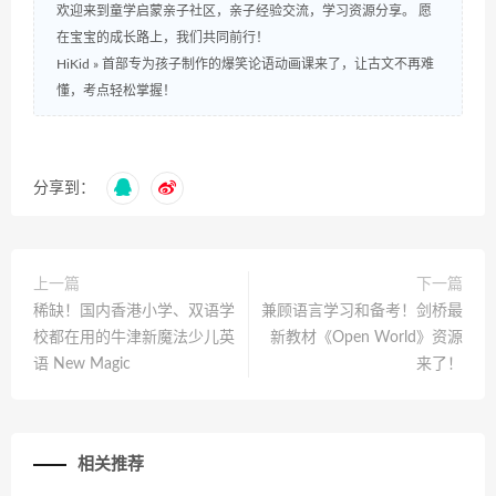
欢迎来到童学启蒙亲子社区，亲子经验交流，学习资源分享。 愿
在宝宝的成长路上，我们共同前行！
HiKid
»
首部专为孩子制作的爆笑论语动画课来了，让古文不再难
懂，考点轻松掌握！
分享到：
上一篇
下一篇
稀缺！国内香港小学、双语学
兼顾语言学习和备考！剑桥最
校都在用的牛津新魔法少儿英
新教材《Open World》资源
语 New Magic
来了！
相关推荐