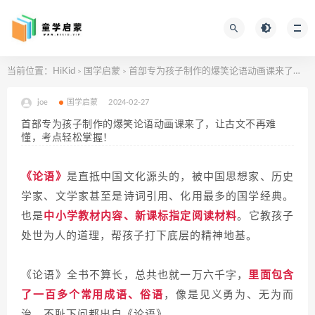
当前位置：
HiKid
国学启蒙
首部专为孩子制作的爆笑论语动画课来了，让古文不再难懂，考点轻松掌握！
>
>
joe
国学启蒙
2024-02-27
首部专为孩子制作的爆笑论语动画课来了，让古文不再难
懂，考点轻松掌握！
《论语》
是直抵中国文化源头的，被中国思想家、历史
学家、文学家甚至是诗词引用、化用最多的国学经典。
也是
中小学教材内容、新课标指定阅读材料
。它教孩子
处世为人的道理，帮孩子打下底层的精神地基。
《论语》全书不算长，总共也就一万六千字，
里面包含
了一百多个常用成语、俗语
，像是见义勇为、无为而
治、不耻下问都出自《论语》。