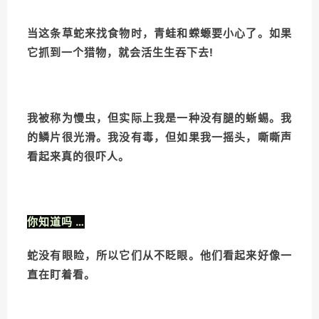
当这条草蛇来找食物时，青蛙和蝾螈要小心了。如果
它抓到一个猎物，就会活生生吞下去!
我被称为慢虫，但实际上我是一种没有腿的蜥蜴。我
的鳞片很光滑。我没有毒，但如果我一摇头，嘶嘶声
看起来真的很吓人。
你知道吗 …
蛇没有眼睑，所以它们从不眨眼。他们看起来好像一
直在盯着看。