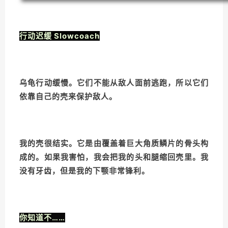
行动迟缓 Slowcoach
乌龟行动缓慢。它们不能从敌人面前逃跑，所以它们
依靠自己的壳来保护敌人。
我的壳很结实。它是由覆盖着巨大角质鳞片的骨头构
成的。如果我害怕，我会把我的头和腿缩回壳里。我
没有牙齿，但是我的下颚非常锋利。
你知道不……