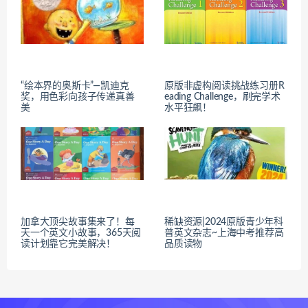
“绘本界的奥斯卡”—凯迪克
原版非虚构阅读挑战练习册R
奖，用色彩向孩子传递真善
eading Challenge，刷完学术
美
水平狂飙！
加拿大顶尖故事集来了！每
稀缺资源|2024原版青少年科
天一个英文小故事，365天阅
普英文杂志~上海中考推荐高
读计划靠它完美解决！
品质读物