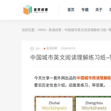
首页
专题
关于
当前位置：
HiKid
英语启蒙
中国城市英文阅读理解练习纸~带
>
>
joe
英语启蒙
2024-08-01
中国城市英文阅读理解练习纸~
今天分享一套外网出品的
中‮城国‬市阅读理
要‬实历史‮息信‬介绍，后‮是面‬练习，带答案。