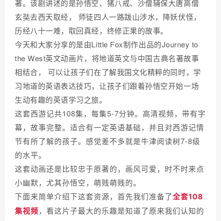
著。该剧讲述的是孙悟空、猪八戒、沙僧辅保大唐高僧
玄奘去西天取经， 师徒四人一路跋山涉水，降妖伏怪，
历经八十一难，取回真经，终修正果的故事。
今天和大家分享的是由Little Fox制作出品的Journey to
the West英文动画片，将地道英文与中国古典名著故事
相结合， 可以让孩子们在了解我国文化精粹的同时，学
习地道的英语表达技巧，让孩子们跟着孙悟空开始一场
生动有趣的英语学习之旅。
这套西游记共108集，每集5-7分钟。高清视频，带有字
幕，故事完整。适合有一定英语基础，并且对西游记情
节有所了解的孩子。感觉差不多就是牛津阅读树7-8级
的水平。
这套动画还是比较忠于原著的，画风可爱，时不时来点
小幽默，尤其孙悟空，萌贱萌贱的。
下面来简单介绍下这套资源，首先我们准备了
全套108
，看这片子最大的乐趣是知道了原来我们认知的
集视频