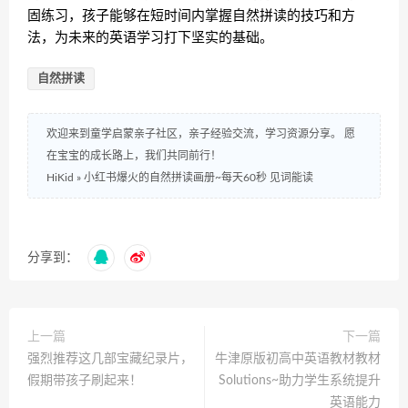
固练习，孩子能够在短时间内掌握自然拼读的技巧和方
法，为未来的英语学习打下坚实的基础。
自然拼读
欢迎来到童学启蒙亲子社区，亲子经验交流，学习资源分享。 愿
在宝宝的成长路上，我们共同前行！
HiKid
»
小红书爆火的自然拼读画册~每天60秒 见词能读
分享到：
上一篇
下一篇
强烈推荐这几部宝藏纪录片，
牛津原版初高中英语教材教材
假期带孩子刷起来！
Solutions~助力学生系统提升
英语能力