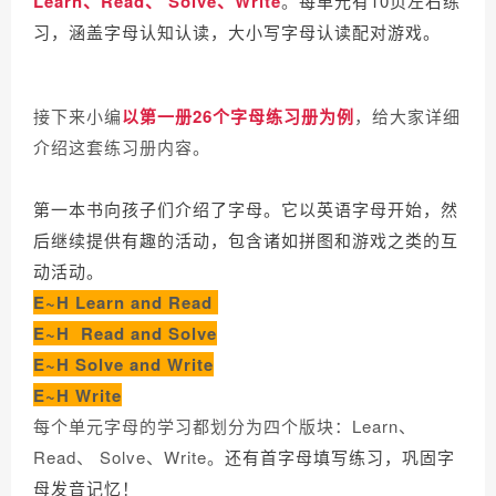
Learn、Read、 Solve、Write
。
每单元有10页左右练
习，涵盖字母认知认读，大小写字母认读配对游戏。
接下来小编
以第一册26个字母练习册为例
，给大家详细
介绍这套练习册内容。
第一本书向孩子们介绍了字母。它以英语字母开始，然
后继续提供有趣的活动，包含诸如拼图和游戏之类的互
动活动。
E~H Learn and Read
E~H Read and Solve
E~H Solve and Write
E~H Write
每个单元字母的学习都划分为四个版块：Learn、
Read、 Solve、Write。
还有首字母填写练习，巩固字
母发音记忆！