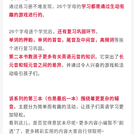
通过练习册不难发现，26个字母的
学习都是通过生动有
趣的游戏进行的
。
26个字母逐个学完后，
还有复习巩固环节
。
单词的押韵，单词的首音，尾音及中间音，高频词
等挨
个进行复习巩固。
第二本书教孩子更多有关英语元音的知识
。它突出了
长
元音和短元音之间的差异
，并通过令人兴奋的游戏和活
动吸引孩子们。
该系列的第三本（也是最后一本）围绕着更复杂的辅
音
。主题分为简单而有趣的活动，让孩子们英语学习更
加轻松。
看到这儿，是否觉得意犹未尽呢~更多内容小编暂不“剧
透”了，更多精彩实用的内容大家自行领取吧~