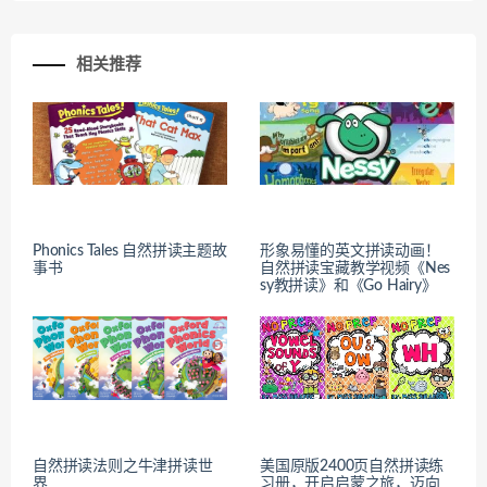
相关推荐
Phonics Tales 自然拼读主题故
形象易懂的英文拼读动画！
事书
自然拼读宝藏教学视频《Nes
sy教拼读》和《Go Hairy》
自然拼读法则之牛津拼读世
美国原版2400页自然拼读练
界
习册，开启启蒙之旅，迈向