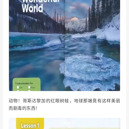
动物！哥斯达黎加的红眼树蛙，地球那端竟有这样美丽
而剧毒的东西！