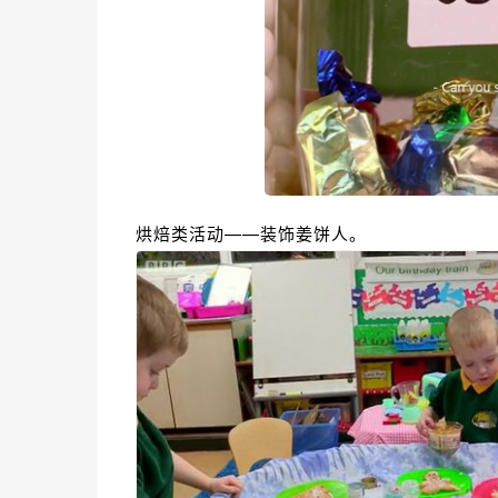
烘焙类活动——装饰姜饼人。