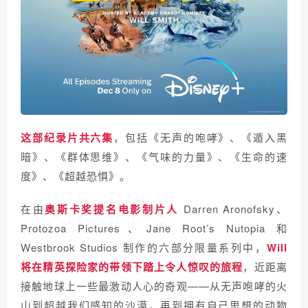
这部纪录片共六集
，包括《无声的咆哮》、《遁入黑
暗》、《群体思维》、《气味的力量》、《生命的速
度》、《超越恐惧》。
在由
奥斯卡奖提名电影制片人
Darren Aronofsky、
Protozoa Pictures、Jane Root’s Nutopia 和
Westbrook Studios 制作的六部分限量系列中，
Will
将在精英探险家的带领下踏上令人惊叹的旅程
，近距离
接触地球上一些最激动人心的奇观——从无声咆哮的火
山到超越我们感知的沙漠，再到拥有自己思想的动物