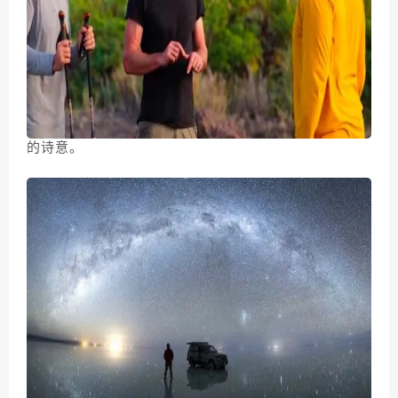
极具诗意的视听盛宴，视觉呈现充满生命力和别具一格
的想象力，音乐前卫另类，高科技助力下的深海生物
电，瀑布旁的月光彩虹，角马迁徙，
哪怕是自然纪录片
爱好者也会惊呼太美太震撼
，把电影里几乎溢出的各种
象征表达融入到自然纪录片，有一种说不出的独特磅礴
的诗意。