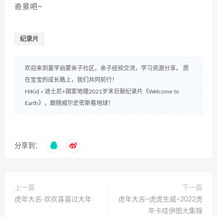
奇景吧~
纪录片
欢迎来到童学启蒙亲子社区，亲子经验交流，学习资源分享。 愿
在宝宝的成长路上，我们共同前行！
HiKid
»
迪士尼+国家地理2021岁末巨献纪录片《Welcome to
Earth》，跟随威尔史密斯看地球！
分享到：
上一篇
下一篇
虎年大吉-欢欢喜喜过大年
虎年大吉~虎虎生威~2022虎
年卡哇伊图大集锦