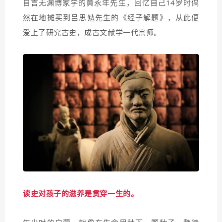
自言无渊博家学的黄永年先生，回忆自己14岁时偶
然在地摊买到吕思勉先生的《经子解题》，从此便
爱上了研究古史，成古文献学一代宗师。
读史对孩子的滋养是贯穿一生的。