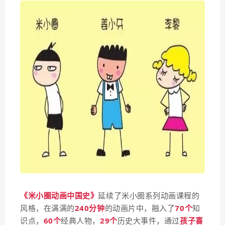
《米小圈动画中国史》
延续了米小圈系列动画课程的
风格，在满满的
240分钟
的
动画片中，融入了
70个
知
识点，
60个
经典人物，
29个
历史大事件，通过
孩子喜