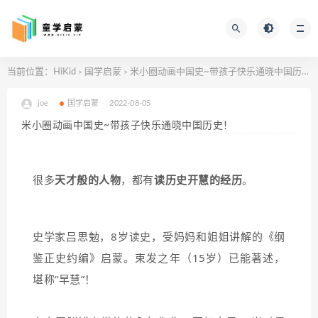
当前位置：
HiKid
国学启蒙
米小圈动画中国史~带孩子快乐通晓中国历史！
>
>
joe
国学启蒙
2022-08-05
米小圈动画中国史~带孩子快乐通晓中国历史！
很多
天才般的人物
，都有
读历史开慧的经历
。
史学家吕思勉，8岁读史，受妈妈和姐姐讲解的《纲
鉴正史约编》启蒙。束发之年（15岁）已能著述，
堪称“早慧”！