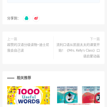
分享到：
上一篇
下一篇
超赞的汉语分级读物~迪士尼
流利口语从凯丽太太的课堂开
我会自己读
始！《Mrs. Kelly’s Class​》口
语启蒙动画
相关推荐