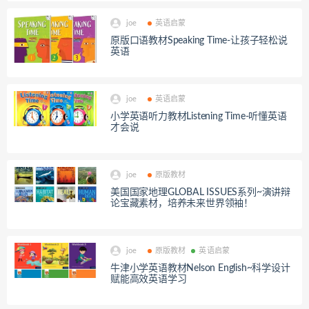
joe
英语启蒙
原版口语教材Speaking Time-让孩子轻松说
英语
joe
英语启蒙
小学英语听力教材Listening Time-听懂英语
才会说
joe
原版教材
美国国家地理GLOBAL ISSUES系列~演讲辩
论宝藏素材，培养未来世界领袖！
joe
原版教材
英语启蒙
牛津小学英语教材Nelson English~科学设计
赋能高效英语学习