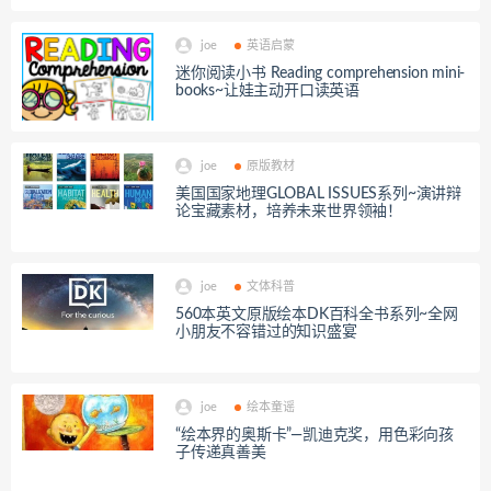
joe
英语启蒙
迷你阅读小书 Reading comprehension mini-
books~让娃主动开口读英语
joe
原版教材
美国国家地理GLOBAL ISSUES系列~演讲辩
论宝藏素材，培养未来世界领袖！
joe
文体科普
560本英文原版绘本DK百科全书系列~全网
小朋友不容错过的知识盛宴
joe
绘本童谣
“绘本界的奥斯卡”—凯迪克奖，用色彩向孩
子传递真善美