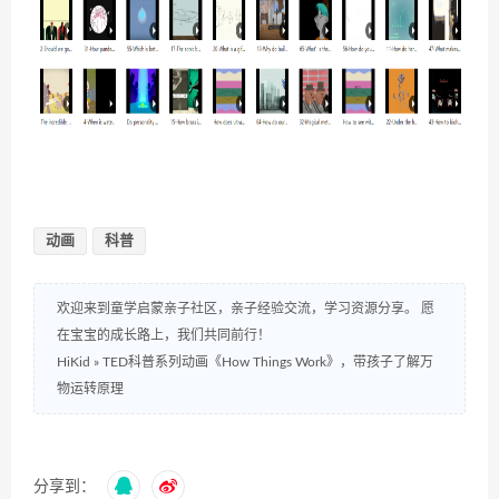
动画
科普
欢迎来到童学启蒙亲子社区，亲子经验交流，学习资源分享。 愿
在宝宝的成长路上，我们共同前行！
HiKid
»
TED科普系列动画《How Things Work》，带孩子了解万
物运转原理
分享到：