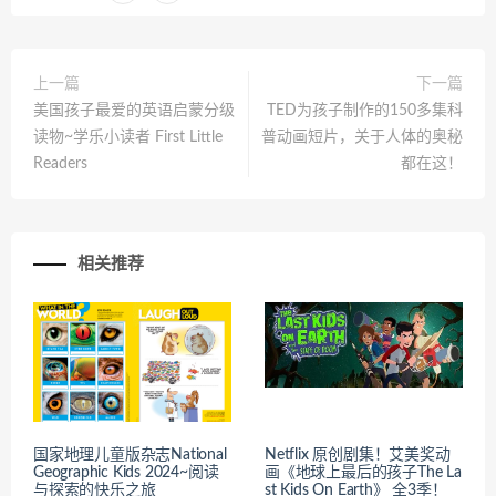
上一篇
下一篇
美国孩子最爱的英语启蒙分级
TED为孩子制作的150多集科
读物~学乐小读者 First Little
普动画短片，关于人体的奥秘
Readers
都在这！
相关推荐
国家地理儿童版杂志National
Netflix 原创剧集！艾美奖动
Geographic Kids 2024~阅读
画《地球上最后的孩子The La
与探索的快乐之旅
st Kids On Earth》 全3季！