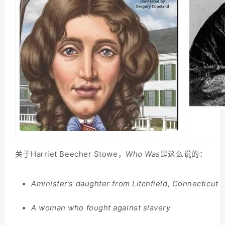
关于Harriet Beecher Stowe，
W
ho
Was
是这么说的：
Aminister’s daughter from Litchfield, Connecticut
A woman who fought against slavery