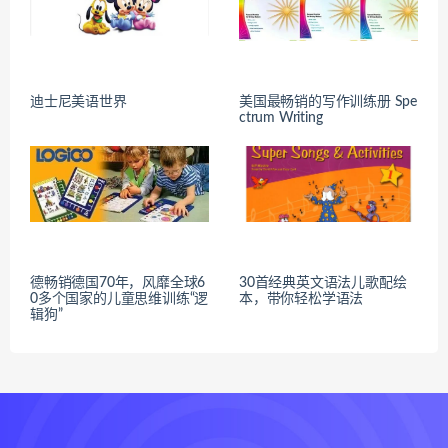
迪士尼美语世界
美国最畅销的写作训练册 Spe
ctrum Writing
德畅销德国70年，风靡全球6
30首经典英文语法儿歌配绘
0多个国家的儿童思维训练“逻
本，带你轻松学语法
辑狗”