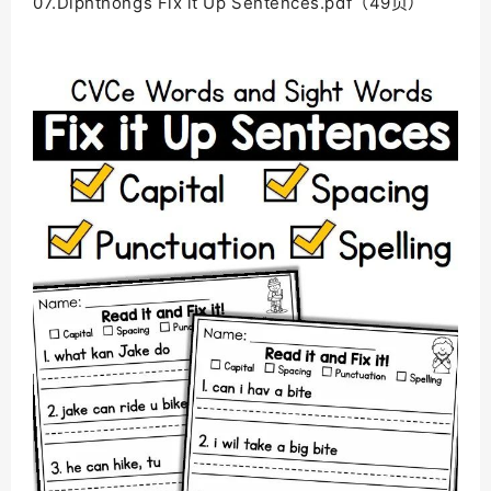
07.Diphthongs Fix it Up Sentences.pdf（49页）